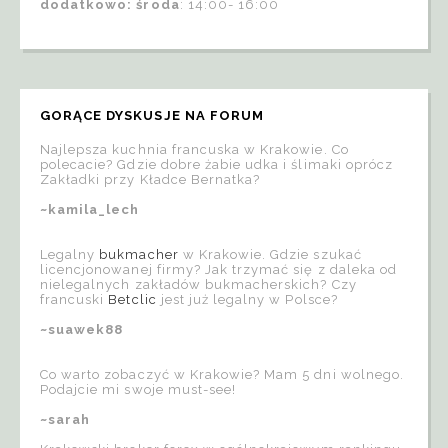
dodatkowo: środa
: 14:00- 16:00
GORĄCE DYSKUSJE NA FORUM
Najlepsza kuchnia francuska w Krakowie. Co
polecacie? Gdzie dobre żabie udka i ślimaki oprócz
Zakładki przy Kładce Bernatka?
~kamila_lech
Legalny
bukmacher
w Krakowie. Gdzie szukać
licencjonowanej firmy? Jak trzymać się z daleka od
nielegalnych zakładów bukmacherskich? Czy
francuski
Betclic
jest już legalny w Polsce?
~suawek88
Co warto zobaczyć w Krakowie? Mam 5 dni wolnego.
Podajcie mi swoje must-see!
~sarah