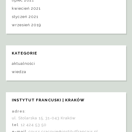
lipiec 2021
kwiecień 2021
styczeń 2021
wrzesień 2019
KATEGORIE
aktualności
wiedza
INSTYTUT FRANCUSKI | KRAKÓW
adres
:
ul. Stolarska 15, 31-043 Kraków
tel
: 12 424 53 50
e-mail
:
cours.cracovie@institutfrancais.pl
,