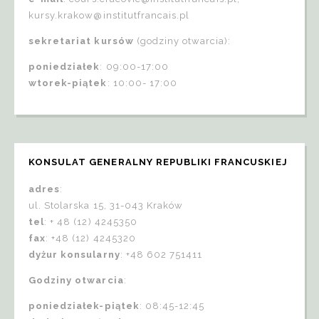
kursy.krakow@institutfrancais.pl
sekretariat kursów
(godziny otwarcia):
poniedziałek
: 09:00-17:00
wtorek-piątek
: 10:00- 17:00
KONSULAT GENERALNY REPUBLIKI FRANCUSKIEJ
adres
:
ul. Stolarska 15, 31-043 Kraków
tel
: + 48 (12) 4245350
fax
: +48 (12) 4245320
dyżur konsularny
: +48 602 751411
Godziny otwarcia
:
poniedziałek-piątek
: 08:45-12:45