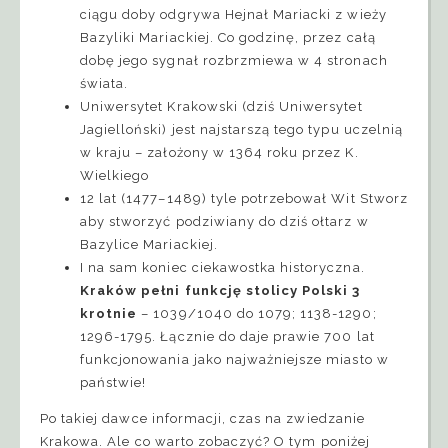
ciągu doby odgrywa Hejnał Mariacki z wieży
Bazyliki Mariackiej. Co godzinę, przez całą
dobę jego sygnał rozbrzmiewa w 4 stronach
świata.
Uniwersytet Krakowski (dziś Uniwersytet
Jagielloński) jest najstarszą tego typu uczelnią
w kraju – założony w 1364 roku przez K.
Wielkiego
12 lat (1477–1489) tyle potrzebował Wit Stworz
aby stworzyć podziwiany do dziś ołtarz w
Bazylice Mariackiej.
I na sam koniec ciekawostka historyczna.
Kraków pełni funkcję stolicy Polski 3
krotnie
– 1039/1040 do 1079; 1138-1290;
1296-1795. Łącznie do daje prawie 700 lat
funkcjonowania jako najważniejsze miasto w
państwie!
Po takiej dawce informacji, czas na zwiedzanie
Krakowa. Ale co warto zobaczyć? O tym poniżej