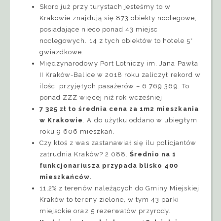
Skoro już przy turystach jesteśmy to w
Krakowie znajdują się 873 obiekty noclegowe,
posiadające nieco ponad 43 miejsc
noclegowych. 14 z tych obiektów to hotele 5*
gwiazdkowe.
Międzynarodowy Port Lotniczy im. Jana Pawła
II Kraków-Balice w 2018 roku zaliczył rekord w
ilości przyjętych pasażerów – 6 769 369. To
ponad ZZZ więcej niż rok wcześniej
7 325 zł to średnia cena za 1m2 mieszkania
w Krakowie
. A do użytku oddano w ubiegłym
roku 9 606 mieszkań.
Czy ktoś z was zastanawiał się ilu policjantów
zatrudnia Kraków? 2 088.
Średnio na 1
funkcjonariusza przypada blisko 400
mieszkańców.
11,2% z terenów należących do Gminy Miejskiej
Kraków to tereny zielone, w tym 43 parki
miejsckie oraz 5 rezerwatów przyrody.