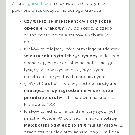
A teraz
garść liczb
(i ciekawostek), którymi z
pewnością zaskoczysz niejednego Krakusa!
Czy wiesz ile mieszkańców liczy sobie
obecnie Kraków?
771 069 osób. Z czego
grubo ponad połowę stanowią kobiety (411
204).
Kraków to miejsce, które przyciąga studentów.
W 2018 roku było ich 151 tysięcy,
a do tego
dochodzą jeszcze absolwenci w liczbie 39
tysięcy. A to wszystko na 23 wyższych
uczelniach (prywatnych i publicznych)
5 287 zł (brutto) – tyle wyniosło
przeciętne
miesięczne wynagrodzenie w sektorze
przedsiębiorstw
. Dla porównania średnia
krajowa to XXX
Kraków to jedno z najbardziej turystycznych
miast w Polsce. W poprzednim roku
stolicę
Małopolski odwiedziło 13,5 mln turystów
. Z
czego zza granicy przyjechało ich 3,1 miliona.