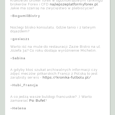
Krakowski broker forex w ogólnokrajowym rankingu
brokerów Forex i CFD
najlepszeplatformyforex.pl
.
Jakie ma szansę na zwycięstwo w plebiscycie?
~BogumilBistry
Noclegi blisko konsulatu. Gdzie tanio i z łatwym
dojazdem?
~gosia121
Warto iść na mule do restauracji Zazie Bistro na ul.
Józefa 34? Co roku dostaja wyróżnienie Michelin.
~Sabina
A gdyby ktoś szukał archiwalnych informacji czy
zdjęć meczów piłkarskich Francji z Polską to jest
zarąbisty serwis -
https://kronika-futbolu.pl/
~Hubi_Francja
A co jedzą wasze buldogi francuskie? ;) Warto
zamawiać
Psi Bufet
?
~Helena