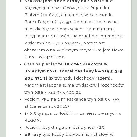
Kraków jest podzielony na 18 dzielnic
.
Najwięcej mieszkańców jest w Prądniku
Białym (70 647), a najmniej w Łagiewniki-
Borek Fałęcki (15 259). Natomiast najciaśniej
mieszka się w Bieńczycach – tam na 1km2
przypada 11 114 osób. Na drugim biegunie jest
Zwierzyniec – 710 os/km2. Natomiast
obszarem o największym terytorium jest Nowa
Huta – 65,410 km2.
Czas na pieniądze.
Budżet Krakowa w
ubiegłym roku został zasilony kwotą 5 945
404 971 zł
(przychody i dochody razem).
Natomiast łączna suma wydatków i rozchodów
wyniosła 5 722 945 460 zł.
Poziom PKB na 1 mieszkańca wyniósł 80 353
zł (dane za rok 2016).
140,5 tysiąca to ilość firm zarejestrowanych w
REGON.
Poziom recyklingu śmieci wynosi 42%.
48 razy
tyle każdy z dwóch hejnalistów w