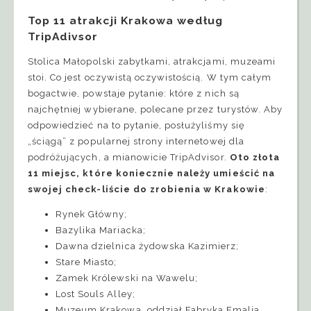
Top 11 atrakcji Krakowa według
TripAdivsor
Stolica Małopolski zabytkami, atrakcjami, muzeami
stoi. Co jest oczywistą oczywistością. W tym całym
bogactwie, powstaje pytanie: które z nich są
najchętniej wybierane, polecane przez turystów. Aby
odpowiedzieć na to pytanie, posłużyliśmy się
„ściągą” z popularnej strony internetowej dla
podróżujących, a mianowicie TripAdvisor.
Oto złota
11 miejsc, które koniecznie należy umieścić na
swojej check-liście do zrobienia w Krakowie
:
Rynek Główny;
Bazylika Mariacka;
Dawna dzielnica żydowska Kazimierz;
Stare Miasto;
Zamek Królewski na Wawelu;
Lost Souls Alley;
Muzeum Krakowa, oddział Fabryka Emalia